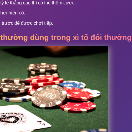
tỷ lệ thắng cao thì có thể thêm cược.
hơi hiện có.
 trước để được chơi tiếp.
thường dùng trong xì tố đổi thưởng