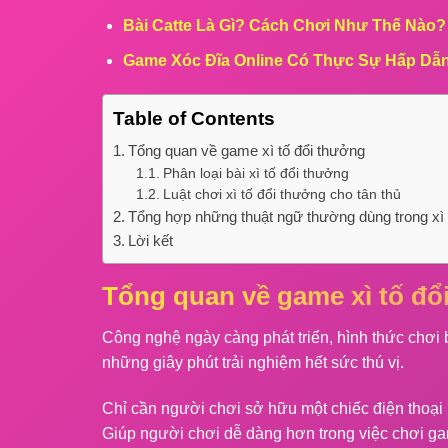
Bài Catte Là Gì? Cách Chơi Như Thế Nào?
Game Xóc Đĩa Online Có Thực Sự Hấp Dẫ
Table of Contents
Tổng quan về game xì tố đổi thưởng
Phân loại bài xì tố đổi thưởng
Luật chơi xì tố đổi thưởng cho tân thủ
Tổng hợp những thuật ngữ thường dùng trong xì 
Lời kết
Tổng quan về game xì tố đ
Công nghệ ngày càng phát triển, hình thức chơi 
những giây phút trải nghiệm hết sức thú vị.
Chỉ cần người chơi sở hữu một chiếc điện thoại ha
Giúp người chơi dễ dàng hơn trong việc chơi game 