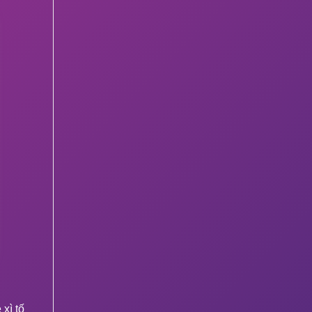
xì tố