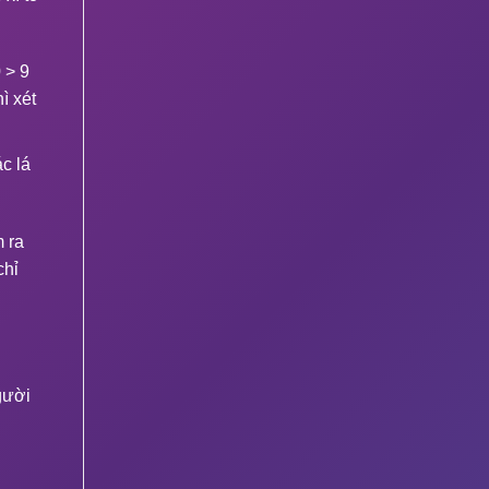
 > 9
ì xét
c lá
m ra
chỉ
gười