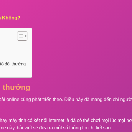
n Không?
tố đổi thưởng
ổi thưởng
bài online cũng phát triển theo. Điều này đã mang đến chi ngườ
y máy tính có kết nối Internet là đã có thể chơi mọi lúc mọi nơ
này, bài viết sẽ đưa ra một số thông tin chi tiết sau: