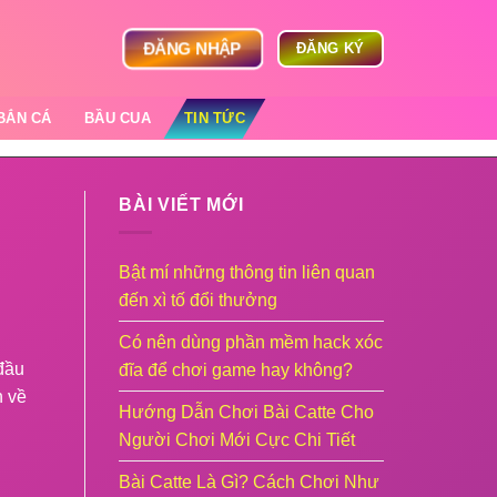
ĐĂNG NHẬP
ĐĂNG KÝ
BẮN CÁ
BẦU CUA
TIN TỨC
BÀI VIẾT MỚI
Bật mí những thông tin liên quan
đến xì tố đổi thưởng
Có nên dùng phần mềm hack xóc
đầu
đĩa để chơi game hay không?
n về
Hướng Dẫn Chơi Bài Catte Cho
Người Chơi Mới Cực Chi Tiết
Bài Catte Là Gì? Cách Chơi Như