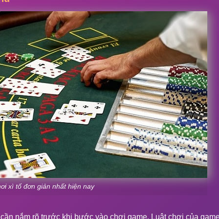
ơi xì tố đơn giản nhất hiện nay
i cần nắm rõ trước khi bước vào chơi game. Luật chơi của game 