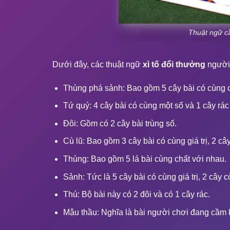
Thuật ngữ c
Dưới đây, các thuật ngữ
xì tố đổi thưởng
người 
Thùng phá sảnh: Bao gồm 5 cây bài có cùng ch
Tứ quý: 4 cây bài có cùng một số và 1 cây rác 
Đôi: Gồm có 2 cây bài trùng số.
Cù lũ: Bao gồm 3 cây bài có cùng giá trị, 2 cây
Thùng: Bao gồm 5 lá bài cùng chất với nhau.
Sảnh: Tức là 5 cây bài có cùng giá trị, 2 cây cò
Thú: Bộ bài này có 2 đôi và có 1 cây rác.
Mậu thầu: Nghĩa là bài người chơi đang cầm k