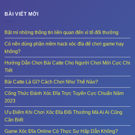
BÀI VIẾT MỚI
Bật mí những thông tin liên quan đến xì tố đổi thưởng
Có nên dùng phần mềm hack xóc đĩa để chơi game hay
không?
Hướng Dẫn Chơi Bài Catte Cho Người Chơi Mới Cực Chi
Tiết
Bài Catte Là Gì? Cách Chơi Như Thế Nào?
Công Thức Đánh Xóc Đĩa Trực Tuyến Cực Chuẩn Năm
2023
Ưu Điểm Khi Chơi Xóc Đĩa Đổi Thưởng Mà Ai Ai Cũng
Cần Biết
Game Xóc Đĩa Online Có Thực Sự Hấp Dẫn Không?