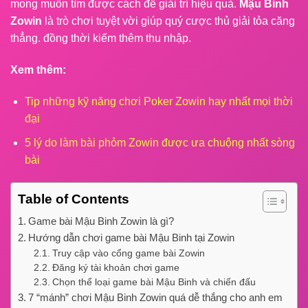
mong muốn tìm được cách để giải trí hiệu quả.
Mậu Binh
Zowin
là trò chơi tuyệt vời giúp quý cược thủ giải tỏa căng
thẳng. đồng thời kiếm thêm thu nhập.
Xem thêm:
Tip những kỹ năng chơi Poker Zowin hay nhất mọi thời
đại
5 lý do làm bài phỏm Zowin được ưa chuộng nhất sòng
bài
Table of Contents
Game bài Mậu Binh Zowin là gì?
Hướng dẫn chơi game bài Mậu Binh tại Zowin
Truy cập vào cổng game bài Zowin
Đăng ký tài khoản chơi game
Chọn thể loại game bài Mậu Binh và chiến đấu
7 “mánh” chơi Mậu Binh Zowin quá dễ thắng cho anh em