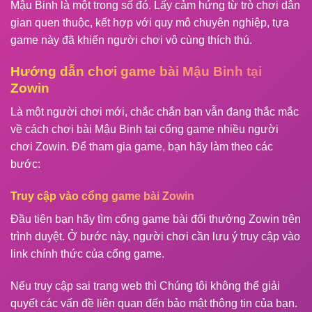
Mậu Binh là một trong số đó. Lấy cảm hứng từ trò chơi dân
gian quen thuộc, kết hợp với quy mô chuyên nghiệp, tựa
game này đã khiến người chơi vô cùng thích thú.
Hướng dẫn chơi game bài Mậu Binh tại
Zowin
Là một người chơi mới, chắc chắn bạn vẫn đang thắc mắc
về cách chơi bài Mậu Binh tại cổng game nhiều người
chơi Zowin. Để tham gia game, bạn hãy làm theo các
bước:
Truy cập vào cổng game bài Zowin
Đầu tiên bạn hãy tìm cổng game bài đổi thưởng Zowin trên
trình duyệt. Ở bước này, người chơi cần lưu ý truy cập vào
link chính thức của cổng game.
Nếu truy cập sai trang web thì Chúng tôi không thể giải
quyết các vấn đề liên quan đến bảo mật thông tin của bạn.