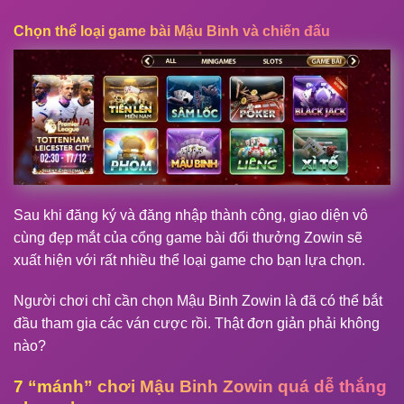
Chọn thể loại game bài Mậu Binh và chiến đấu
Sau khi đăng ký và đăng nhập thành công, giao diện vô
cùng đẹp mắt của cổng game bài đổi thưởng Zowin sẽ
xuất hiện với rất nhiều thể loại game cho bạn lựa chọn.
Người chơi chỉ cần chọn Mậu Binh Zowin là đã có thể bắt
đầu tham gia các ván cược rồi. Thật đơn giản phải không
nào?
7 “mánh” chơi Mậu Binh Zowin quá dễ thắng