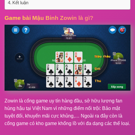
Kết luận
Game bài Mậu Binh Zowin là gì?
Zowin là cổng game uy tín hàng đầu, sở hữu lượng fan
hùng hậu tại Việt Nam vì những điểm nổi trội: Bảo mật
tuyệt đối, khuyến mãi cực khủng,… Ngoài ra đây còn là
cổng game có kho game khổng lồ với đa dạng các thể loại.