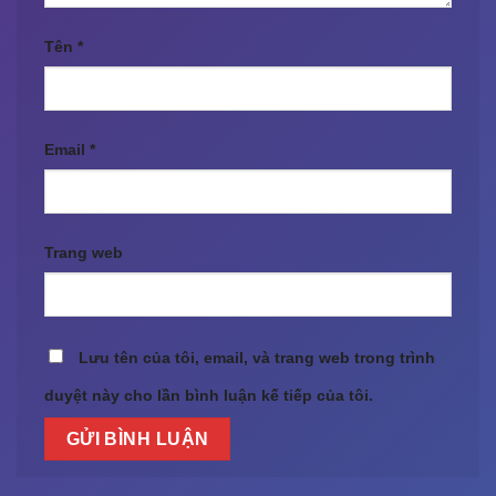
Tên
*
Email
*
Trang web
Lưu tên của tôi, email, và trang web trong trình
duyệt này cho lần bình luận kế tiếp của tôi.