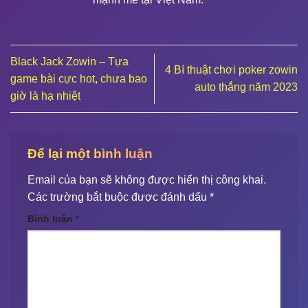
Black Jack Zowin – Tựa
4 Bí thuật chơi poker zowin
game bài cực hot, chưa bao
auto thắng năm 2023
giờ là hạ nhiệt
Để lại một bình luận
Email của bạn sẽ không được hiển thị công khai.
Các trường bắt buộc được đánh dấu
*
Bình luận
*