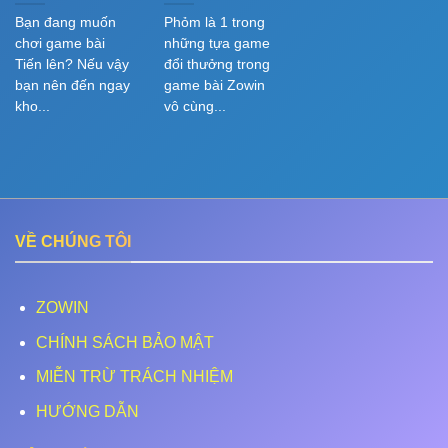
Bạn đang muốn
Phỏm là 1 trong
chơi game bài
những tựa game
Tiến lên? Nếu vậy
đổi thưởng trong
bạn nên đến ngay
game bài Zowin
kho...
vô cùng...
VỀ CHÚNG TÔI
ZOWIN
CHÍNH SÁCH BẢO MẬT
MIỄN TRỪ TRÁCH NHIỆM
HƯỚNG DẪN