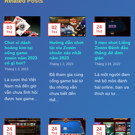
Related Posts
24
03
02
Th3
Th1
Th1
Chơi xì dách
Hướng dẫn chơi
3 mẹo chơi Liêng
hoàng kim tại
tài xỉu Zowin
Zowin Đánh đâu
cổng game
chuẩn xác nhất
thắng đó đơn
zowin năm 2023
năm 2023
giản
có gì hot?
Tháng 1 2, 2023
Tháng 3 24, 2022
Tháng 1 3, 2023
Đã tham gia cùng
Là một người đam
Là cược thủ Việt
cổng game bài từ
mê bộ môn đánh
Nam mà đến giờ
lâu những vẫn
bài online, bạn ưa
vẫn chưa lĩnh hội
chưa biết đến
thích sự tư...
được tựa game...
thể...
24
24
24
Th3
Th3
Th3