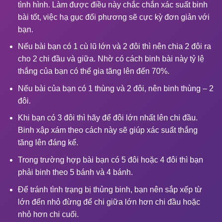
tình hình. Làm được điều này chắc chắn xác suất binh
bài tốt, việc hạ gục đối phương sẽ cực kỳ đơn giản với
bạn.
Nếu bài bạn có 1 cù lũ lớn và 2 đôi thì nên chia 2 đôi ra
cho 2 chi đầu và giữa. Nhờ có cách binh bài này tỷ lệ
thắng của bạn có thể gia tăng lên đến 70%.
Nếu bài của bạn có 1 thùng và 2 đôi, nên binh thùng – 2
đôi.
Khi bạn có 3 đôi thì hãy để đôi lớn nhất lên chi đầu.
Binh xập xám theo cách này sẽ giúp xác suất thắng
tăng lên đáng kể.
Trong trường hợp bài bạn có 5 đôi hoặc 4 đôi thì bạn
phải binh theo 5 bánh và 4 bánh.
Để tránh tình trạng bị thủng binh, bạn nên sắp xếp từ
lớn đến nhỏ đừng để chi giữa lớn hơn chi đầu hoặc
nhỏ hơn chi cuối.