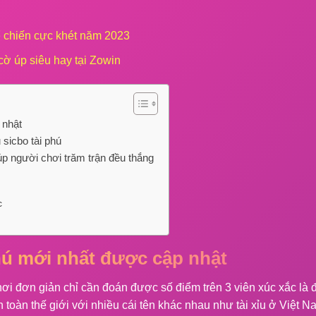
để chiến cực khét năm 2023
cờ úp siêu hay tại Zowin
 nhật
 sicbo tài phú
iúp người chơi trăm trận đều thắng
c
 phú mới nhất được cập nhật
chơi đơn giản chỉ cần đoán được số điểm trên 3 viên xúc xắc là 
 toàn thế giới với nhiều cái tên khác nhau như tài xỉu ở Việt N