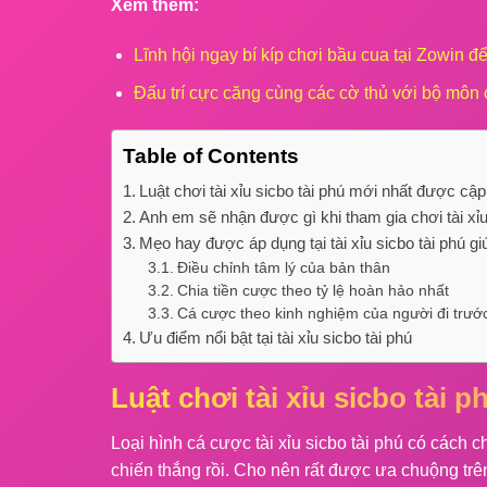
Xem thêm:
Lĩnh hội ngay bí kíp chơi bầu cua tại Zowin 
Đấu trí cực căng cùng các cờ thủ với bộ môn 
Table of Contents
Luật chơi tài xỉu sicbo tài phú mới nhất được cập
Anh em sẽ nhận được gì khi tham gia chơi tài xỉu
Mẹo hay được áp dụng tại tài xỉu sicbo tài phú g
Điều chỉnh tâm lý của bản thân
Chia tiền cược theo tỷ lệ hoàn hảo nhất
Cá cược theo kinh nghiệm của người đi trướ
Ưu điểm nổi bật tại tài xỉu sicbo tài phú
Luật chơi tài xỉu sicbo tài
Loại hình cá cược tài xỉu sicbo tài phú có cách 
chiến thắng rồi. Cho nên rất được ưa chuộng trên