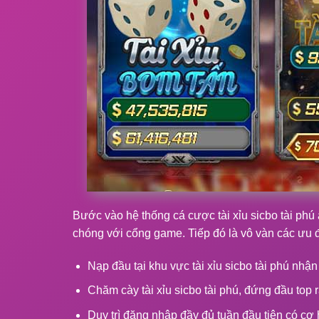
Bước vào hệ thống cá cược tài xỉu sicbo tài ph
chóng với cổng game. Tiếp đó là vô vàn các ưu đ
Nạp đầu tại khu vực tài xỉu sicbo tài phú nhận
Chăm cày tài xỉu sicbo tài phú, đứng đầu top 
Duy trì đăng nhập đầy đủ tuần đầu tiên có cơ h