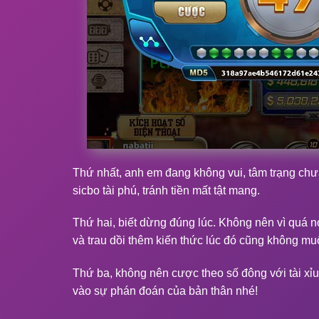
Thứ nhất, anh em đang không vui, tâm trạng chưa 
sicbo tài phú, tránh tiền mất tật mang.
Thứ hai, biết dừng đúng lúc. Không nên vì quá n
và trau dồi thêm kiến thức lúc đó cũng không mu
Thứ ba, không nên cược theo số đông với tài xỉu s
vào sự phán đoán của bản thân nhé!