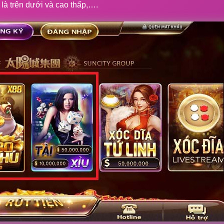
là trên dưới và cao thấp,….