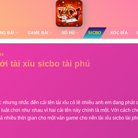
NG BÀI
GAME BÀI
NỔ HŨ
SICBO
XÓC ĐĨA
23
i tài xỉu sicbo tài phú
c nhưng nhắc đến cái tên tài xỉu có lẽ nhiều anh em đang phát
ó luật chơi như nhau vì hai cái tên này chính là một. Với cách c
 nhiều thời gian cho một ván game cho nên tài xỉu sicbo tài phú