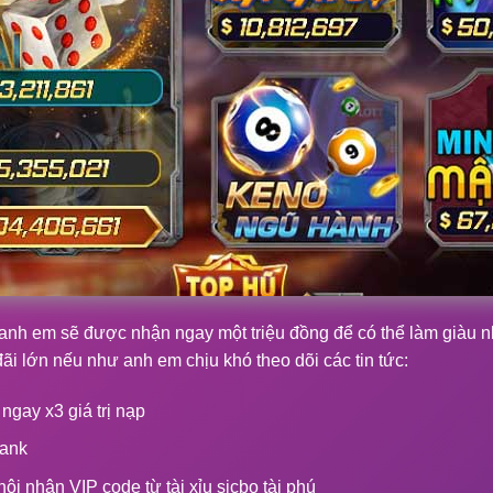
ú anh em sẽ được nhận ngay một triệu đồng để có thể làm giàu 
ãi lớn nếu như anh em chịu khó theo dõi các tin tức:
 ngay x3 giá trị nạp
rank
ội nhận VIP code từ tài xỉu sicbo tài phú