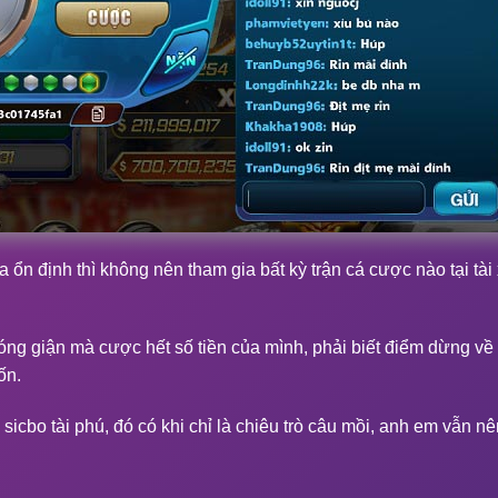
ổn định thì không nên tham gia bất kỳ trận cá cược nào tại tài 
óng giận mà cược hết số tiền của mình, phải biết điểm dừng về
ốn.
icbo tài phú, đó có khi chỉ là chiêu trò câu mồi, anh em vẫn nên