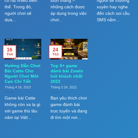
có rất nhiều biến
luôn thắng –
người sẽ thường
thể. Trong đó,
những cách được
xuyên hay nghe
người chơi sẽ
áp dụng trong việc
đến cách soi cầu
dựa...
chơi...
SMS nằm...
16
24
Th4
Th3
Hướng Dẫn Chơi
Top 5+ game
Bài Catte Cho
đánh bài Zowin
Người Chơi Mới
hút khách nhất
Cực Chi Tiết
2023
Tháng 4 16, 2023
Tháng 3 24, 2022
Game bài Catte
Bạn yêu thích chơi
không còn xa lạ gì
game đánh bài
với game thủ lâu
trực tuyến và đang
năm tại Việt...
đi tìm một nơi...