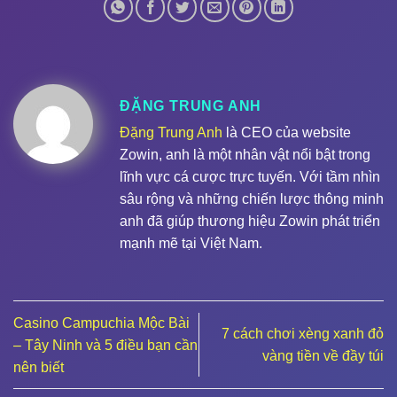
ĐẶNG TRUNG ANH
Đặng Trung Anh
là CEO của website
Zowin, anh là một nhân vật nổi bật trong
lĩnh vực cá cược trực tuyến. Với tầm nhìn
sâu rộng và những chiến lược thông minh
anh đã giúp thương hiệu Zowin phát triển
mạnh mẽ tại Việt Nam.
Casino Campuchia Mộc Bài
7 cách chơi xèng xanh đỏ
– Tây Ninh và 5 điều bạn cần
vàng tiền về đầy túi
nên biết