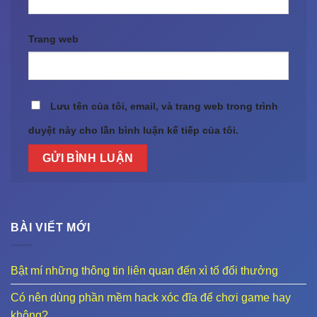
Trang web
Lưu tên của tôi, email, và trang web trong trình
duyệt này cho lần bình luận kế tiếp của tôi.
BÀI VIẾT MỚI
Bật mí những thông tin liên quan đến xì tố đổi thưởng
Có nên dùng phần mềm hack xóc đĩa để chơi game hay
không?