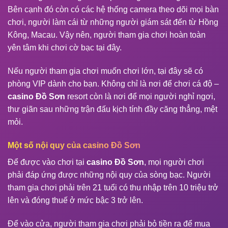
Bên cạnh đó còn có các hệ thống camera theo dõi mọi bàn
chơi, người làm cái từ những người giám sát đến từ Hồng
Kông, Macau. Vậy nên, người tham gia chơi hoàn toàn
yên tâm khi chơi cờ bạc tại đây.
Nếu người tham gia chơi muốn chơi lớn, tại đây sẽ có
phòng VIP dành cho bạn. Không chỉ là nơi để chơi cá độ –
casino Đồ Sơn
resort còn là nơi để mọi người nghỉ ngơi,
thư giãn sau những trận đấu kịch tính đầy căng thẳng, mệt
mỏi.
Một số nội quy của casino Đồ Sơn
Để được vào chơi tại
casino Đồ Sơn
, mọi người chơi
phải đáp ứng được những nội quy của sòng bạc. Người
tham gia chơi phải trên 21 tuổi có thu nhập trên 10 triệu trở
lên và đóng thuế ở mức bậc 3 trở lên.
Để vào cửa, người tham gia chơi phải bỏ tiền ra để mua