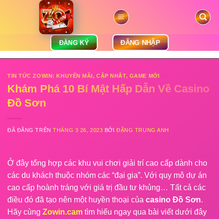
Chuyển
đến
nội
dung
ĐĂNG NHẬP
ĐĂNG KÝ
TIN TỨC ZOWIN: KHUYẾN MÃI, CẬP NHÂT, GAME MỚI
Khám Phá 10 Bí Mật Hấp Dẫn Về Casino
Đồ Sơn
ĐÃ ĐĂNG TRÊN
THÁNG 3 26, 2023
BỞI
ĐẶNG TRUNG ANH
Ở đây tổng hợp các khu vui chơi giải trí cao cấp dành cho
các du khách thuộc nhóm các “đại gia”. Với quy mô dự án
cao cấp hoành tráng với giá trị đầu tư khủng… Tất cả các
điều đó đã tạo nên một huyền thoại của
casino Đồ Sơn
.
Hãy cùng
Zowin.cam
tìm hiểu ngay qua bài viết dưới đây