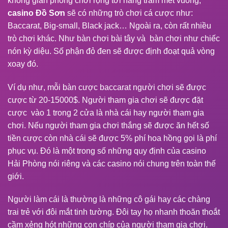
không gian phòng chơi rộng tới hàng trăm mét vuông,
casino Đồ Sơn
sẽ có những trò chơi cá cược như:
Baccarat, Big-small, Black jack… Ngoài ra, còn rất nhiều
trò chơi khác. Như bàn chơi bài tây và bàn chơi như chiếc
nón kỳ diệu. Số phận đỏ đen sẽ được định đoạt quả vòng
xoay đó.
Ví dụ như, mỗi bàn cược baccarat người chơi sẽ được
cược từ 20-15000$. Người tham gia chơi sẽ được đặt
cược vào 1 trong 2 cửa là nhà cái hay người tham gia
chơi. Nếu người tham gia chơi thắng sẽ được ăn hết số
tiền cược còn nhà cái sẽ được 5% phí hoa hồng gọi là phí
phục vụ. Đó là một trong số những quy định của casino
Hải Phòng nói riêng và các casino nói chung trên toàn thế
giới.
Người làm cái là thường là những cô gái hay các chàng
trai trẻ với đôi mắt tinh tường. Đôi tay họ nhanh thoăn thoắt
cầm xẻng hót những con chíp của người tham gia chơi.