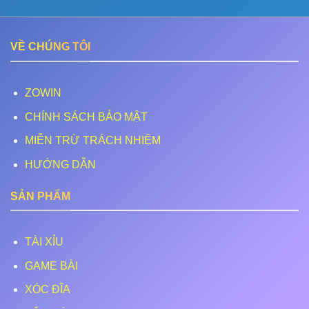
VỀ CHÚNG TÔI
ZOWIN
CHÍNH SÁCH BẢO MẬT
MIỄN TRỪ TRÁCH NHIỆM
HƯỚNG DẪN
SẢN PHẨM
TÀI XỈU
GAME BÀI
XÓC ĐĨA