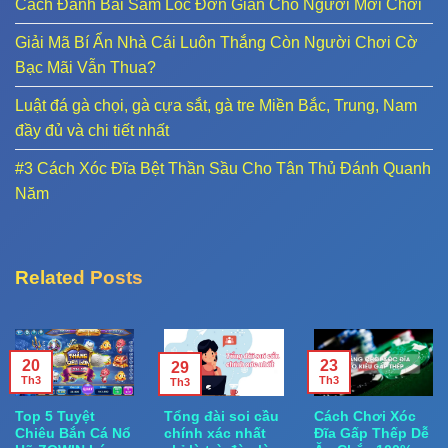
Cách Đánh Bài Sâm Lốc Đơn Giản Cho Người Mới Chơi
Giải Mã Bí Ẩn Nhà Cái Luôn Thắng Còn Người Chơi Cờ
Bạc Mãi Vẫn Thua?
Luật đá gà chọi, gà cựa sắt, gà tre Miền Bắc, Trung, Nam
đầy đủ và chi tiết nhất
#3 Cách Xóc Đĩa Bệt Thần Sầu Cho Tân Thủ Đánh Quanh
Năm
Related Posts
20
23
29
Th3
Th3
Th3
Top 5 Tuyệt
Tổng đài soi cầu
Cách Chơi Xóc
Chiêu Bắn Cá Nổ
chính xác nhất
Đĩa Gấp Thếp Dễ