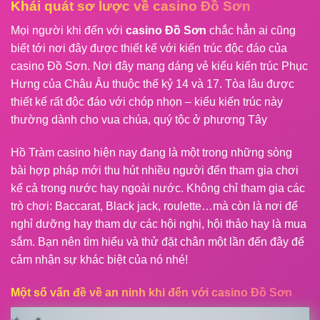
Khái quát sơ lược về casino Đồ Sơn
Mọi người khi đến với
casino Đồ Sơn
chắc hẳn ai cũng
biết tới nơi đây được thiết kế với kiến trúc độc đáo của
casino Đồ Sơn. Nơi đây mang dáng vẻ kiểu kiến trúc Phục
Hưng của Châu Âu thuộc thế kỷ 14 và 17. Tòa lâu được
thiết kế rất độc đáo với chóp nhọn – kiểu kiến trúc này
thường dành cho vua chúa, quý tộc ở phương Tây
Hồ Tràm casino hiện nay đang là một trong những sòng
bài hợp pháp mới thu hút nhiều người đến tham gia chơi
kể cả trong nước hay ngoài nước. Không chỉ tham gia các
trò chơi: Baccarat, Black jack, roulette…mà còn là nơi để
nghỉ dưỡng hay tham dự các hội nghị, hội thảo hay là mua
sắm. Bạn nên tìm hiểu và thử đặt chân một lần đến đây để
cảm nhận sự khác biệt của nó nhé!
Một số vấn đề về an ninh khi đến với casino Đồ Sơn