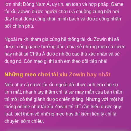
lớn nhất Đông Nam Á, uy tín, an toàn và hợp pháp. Game
tài xỉu Zowin được người chơi ưa chuộng cũng bởi nơi
đây hoạt động công khai, minh bạch và được công nhận
bởi chính phủ.
Ngoài ra khi tham gia cùng hệ thống tài xỉu Zowin thì sẽ
được cổng game hướng dẫn, chia sẻ những mẹo cá cược
hay nhất tại Châu Á được nhiều cao thủ xác nhận và sử
dụng nó. Còn mẹo gì thì anh em theo dõi tiếp nhé!
Những mẹo chơi tài xỉu Zowin hay nhất
Nếu như cá cược tài xỉu ngoài đời thực anh em cần sự
tinh mắt, nhanh tay thậm chí là sự may mắn của bản thân
thì mới có thể giành được chiến thắng. Nhưng với một hệ
thống online như tài xỉu Zowin thì chỉ cần hiểu được quy
luật, biết thêm về những mẹo hay thì kiếm tiền tỷ chỉ là
chuyện sớm chiều.