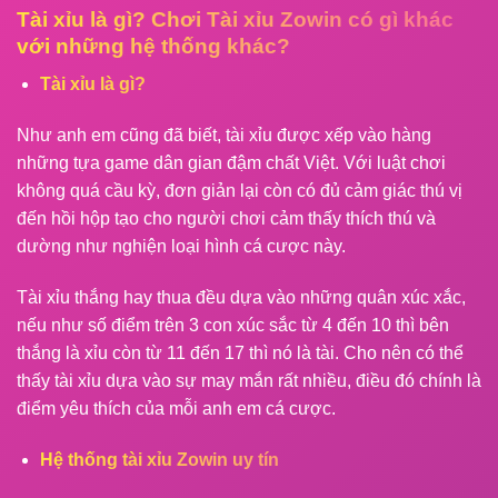
T
ài xỉu là gì? Chơi Tài xỉu Zowin có gì khác
với những hệ thống khác?
Tài xỉu là gì?
Như anh em cũng đã biết, tài xỉu được xếp vào hàng
những tựa game dân gian đậm chất Việt. Với luật chơi
không quá cầu kỳ, đơn giản lại còn có đủ cảm giác thú vị
đến hồi hộp tạo cho người chơi cảm thấy thích thú và
dường như nghiện loại hình cá cược này.
Tài xỉu thắng hay thua đều dựa vào những quân xúc xắc,
nếu như số điểm trên 3 con xúc sắc từ 4 đến 10 thì bên
thắng là xỉu còn từ 11 đến 17 thì nó là tài. Cho nên có thể
thấy tài xỉu dựa vào sự may mắn rất nhiều, điều đó chính là
điểm yêu thích của mỗi anh em cá cược.
Hệ thống tài xỉu Zowin uy tín