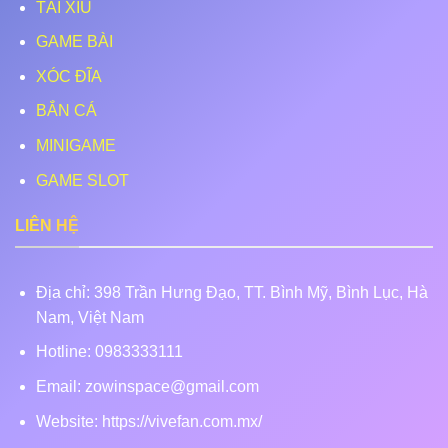
TÀI XỈU
GAME BÀI
XÓC ĐĨA
BẮN CÁ
MINIGAME
GAME SLOT
LIÊN HỆ
Địa chỉ: 398 Trần Hưng Đạo, TT. Bình Mỹ, Bình Lục, Hà
Nam, Việt Nam
Hotline: 0983333111
Email:
zowinspace@gmail.com
Website: https://vivefan.com.mx/