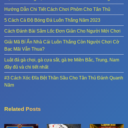
Hướng Dẫn Chi Tiết Cách Chơi Phỏm Cho Tân Thủ
5 Cách Cá Độ Bóng Đá Luôn Thắng Năm 2023
Cách Đánh Bài Sâm Lốc Đơn Giản Cho Người Mới Chơi
Giải Mã Bí Ẩn Nhà Cái Luôn Thắng Còn Người Chơi Cờ
Bạc Mãi Vẫn Thua?
Luật đá gà chọi, gà cựa sắt, gà tre Miền Bắc, Trung, Nam
đầy đủ và chi tiết nhất
#3 Cách Xóc Đĩa Bệt Thần Sầu Cho Tân Thủ Đánh Quanh
Năm
Related Posts