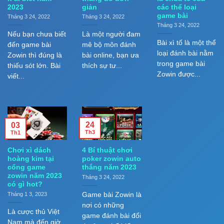
2023
giản
các thể loại
game bài
Tháng 3 24, 2022
Tháng 3 24, 2022
Tháng 3 24, 2022
Nếu bạn chưa biết
Là một người đam
Bài xì tố là một thể
đến game bài
mê bộ môn đánh
loại đánh bài nằm
Zowin thì đúng là
bài online, bạn ưa
trong game bài
thiếu sót lớn. Bài
thích sự tư...
Zowin được...
viết...
24
03
Th3
Th1
Chơi xì dách
4 Bí thuật chơi
hoàng kim tại
poker zowin auto
cổng game
thắng năm 2023
zowin năm 2023
Tháng 3 24, 2022
có gì hot?
Game bài Zowin là
Tháng 1 3, 2023
nơi có những
Là cược thủ Việt
game đánh bài đổi
Nam mà đến giờ