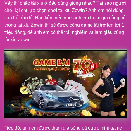
Vậy thì chắc tài xỉu ở đâu cũng giống nhau? Tại sao người
chơi lại chỉ lựa chọn chơi tài xỉu Zowin? Anh em hỏi đúng
câu hỏi rồi đó. Đầu tiên, nếu như anh em tham gia cùng hệ
thống tài xỉu Zowin thì sẽ được cổng game tài trợ lên tới 1
triệu đồng, để anh em có thể trải nghiệm và làm giàu cùng
tài xỉu Zowin.
Tiếp đó, anh em được tham gia sòng cá cược mini game