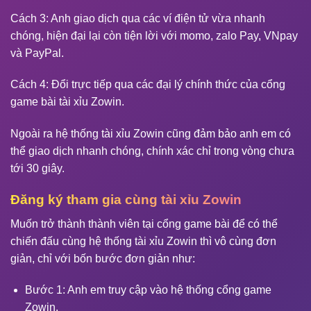
Cách 3: Anh giao dịch qua các ví điện tử vừa nhanh
chóng, hiện đại lại còn tiện lời với momo, zalo Pay, VNpay
và PayPal.
Cách 4: Đổi trực tiếp qua các đại lý chính thức của cổng
game bài tài xỉu Zowin.
Ngoài ra hệ thống tài xỉu Zowin cũng đảm bảo anh em có
thể giao dịch nhanh chóng, chính xác chỉ trong vòng chưa
tới 30 giây.
Đăng ký tham gia cùng tài xỉu Zowin
Muốn trở thành thành viên tại cổng game bài để có thể
chiến đấu cùng hệ thống tài xỉu Zowin thì vô cùng đơn
giản, chỉ với bốn bước đơn giản như:
Bước 1: Anh em truy cập vào hệ thống cổng game
Zowin.