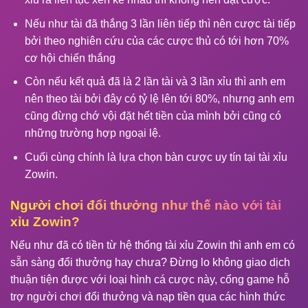
Nếu như tài đã thắng 3 lần liên tiếp thì nên cược tài tiếp
bởi theo nghiên cứu của các cược thủ có tới hơn 70%
cơ hội chiến thắng
Còn nếu kết quả đã là 2 lần tài và 3 lần xỉu thì anh em
nên theo tài bởi đây có tỷ lệ lên tới 80%, nhưng anh em
cũng đừng chớ vội đặt hết tiền của mình bởi cũng có
những trường hợp ngoại lệ.
Cuối cùng chính là lựa chọn bàn cược uy tín tại tài xỉu
Zowin.
Người chơi đổi thưởng như thế nào với tài
xỉu Zowin?
Nếu như đã có tiền từ hệ thống tài xỉu Zowin thì anh em có
sẵn sàng đổi thưởng hay chưa? Đừng lo không giao dịch
thuận tiện được với loại hình cá cược này, cổng game hỗ
trợ người chơi đổi thưởng và nạp tiền qua các hình thức