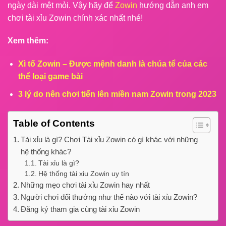
ngày dài mệt mỏi. Vậy hãy để
Zowin
hướng dẫn anh em
chơi tài xỉu Zowin chính xác nhất nhé!
Xem thêm:
Xì tố Zowin – Được mệnh danh là chúa tể của các
thể loại game bài
3 lý do nên chơi tiến lên miền nam Zowin trong 2023
Table of Contents
Tài xỉu là gì? Chơi Tài xỉu Zowin có gì khác với những
hệ thống khác?
Tài xỉu là gì?
Hệ thống tài xỉu Zowin uy tín
Những mẹo chơi tài xỉu Zowin hay nhất
Người chơi đổi thưởng như thế nào với tài xỉu Zowin?
Đăng ký tham gia cùng tài xỉu Zowin