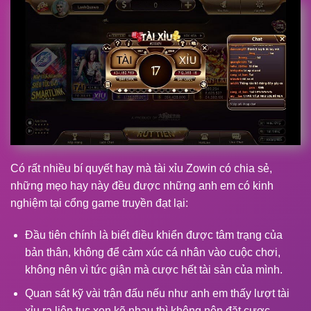
Có rất nhiều bí quyết hay mà tài xỉu Zowin có chia sẻ,
những mẹo hay này đều được những anh em có kinh
nghiệm tại cổng game truyền đạt lại:
Đầu tiên chính là biết điều khiển được tâm trạng của
bản thân, không để cảm xúc cá nhân vào cuộc chơi,
không nên vì tức giận mà cược hết tài sản của mình.
Quan sát kỹ vài trận đấu nếu như anh em thấy lượt tài
xỉu ra liên tục xen kẽ nhau thì không nên đặt cược.