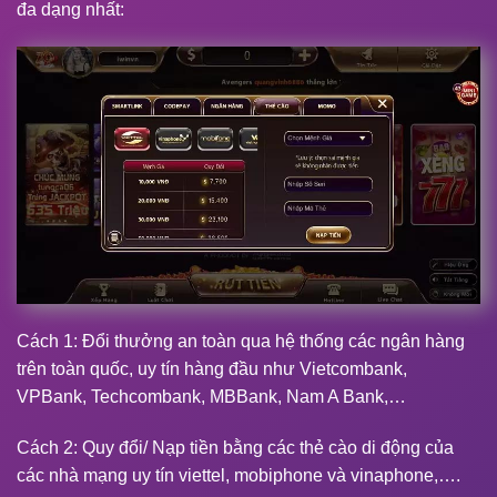
đa dạng nhất:
Cách 1: Đổi thưởng an toàn qua hệ thống các ngân hàng
trên toàn quốc, uy tín hàng đầu như Vietcombank,
VPBank, Techcombank, MBBank, Nam A Bank,…
Cách 2: Quy đổi/ Nạp tiền bằng các thẻ cào di động của
các nhà mạng uy tín viettel, mobiphone và vinaphone,….