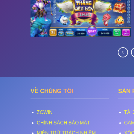
VỀ CHÚNG TÔI
SẢN 
ZOWIN
TÀI 
CHÍNH SÁCH BẢO MẬT
GAM
MIỄN TRỪ TRÁCH NHIỆM
XÓC