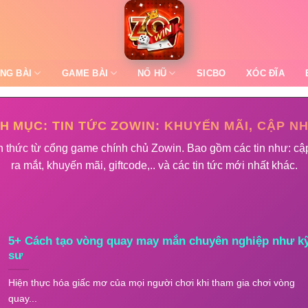
NG BÀI
GAME BÀI
NỔ HŨ
SICBO
XÓC ĐĨA
NH MỤC:
TIN TỨC ZOWIN: KHUYẾN MÃI, CẬP N
h thức từ cổng game chính chủ Zowin. Bao gồm các tin như: cập 
ra mắt, khuyến mãi, giftcode,.. và các tin tức mới nhất khác.
5+ Cách tạo vòng quay may mắn chuyên nghiệp như k
sư
Hiện thực hóa giấc mơ của mọi người chơi khi tham gia chơi vòng
quay...