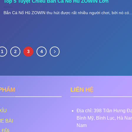
Top 5 Tuyệt Chiêu Bắn Cá Nổ Hũ ZOWIN Lớn
Bắn Cá Nổ Hũ ZOWIN thu hút được rất nhiều người chơi, bởi nó có..
1
2
3
4
PHẨM
LIÊN HỆ
XỈU
Địa chỉ: 398 Trần Hưng Đạ
Bình Mỹ, Bình Lục, Hà Nam
E BÀI
Nam
 ĐĨA