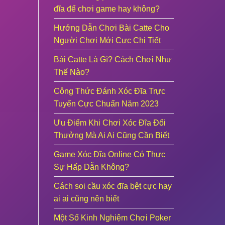
đĩa để chơi game hay không?
Hướng Dẫn Chơi Bài Catte Cho
Người Chơi Mới Cực Chi Tiết
Bài Catte Là Gì? Cách Chơi Như
Thế Nào?
Công Thức Đánh Xóc Đĩa Trực
Tuyến Cực Chuẩn Năm 2023
Ưu Điểm Khi Chơi Xóc Đĩa Đổi
Thưởng Mà Ai Ai Cũng Cần Biết
Game Xóc Đĩa Online Có Thực
Sự Hấp Dẫn Không?
Cách soi cầu xóc đĩa bệt cực hay
ai ai cũng nên biết
Một Số Kinh Nghiệm Chơi Poker