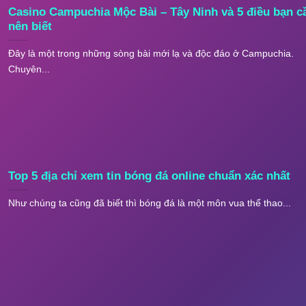
Casino Campuchia Mộc Bài – Tây Ninh và 5 điều bạn c
nên biết
Đây là một trong những sòng bài mới lạ và độc đáo ở Campuchia.
Chuyên...
Top 5 địa chỉ xem tin bóng đá online chuẩn xác nhất
Như chúng ta cũng đã biết thì bóng đá là một môn vua thể thao...