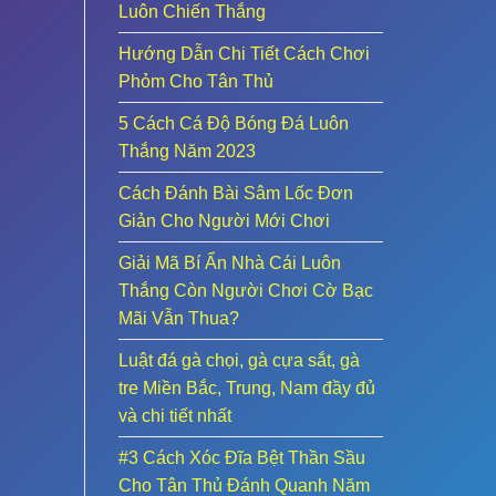
Luôn Chiến Thắng
Hướng Dẫn Chi Tiết Cách Chơi
Phỏm Cho Tân Thủ
5 Cách Cá Độ Bóng Đá Luôn
Thắng Năm 2023
Cách Đánh Bài Sâm Lốc Đơn
Giản Cho Người Mới Chơi
Giải Mã Bí Ẩn Nhà Cái Luôn
Thắng Còn Người Chơi Cờ Bạc
Mãi Vẫn Thua?
Luật đá gà chọi, gà cựa sắt, gà
tre Miền Bắc, Trung, Nam đầy đủ
và chi tiết nhất
#3 Cách Xóc Đĩa Bệt Thần Sầu
Cho Tân Thủ Đánh Quanh Năm