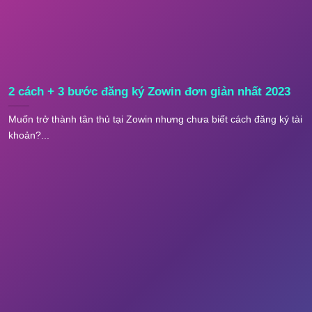
2 cách + 3 bước đăng ký Zowin đơn giản nhất 2023
Muốn trở thành tân thủ tại Zowin nhưng chưa biết cách đăng ký tài
khoản?...