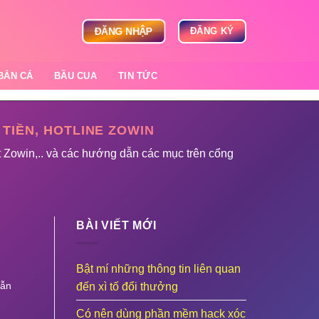
ĐĂNG NHẬP
ĐĂNG KÝ
BẮN CÁ
BẦU CUA
TIN TỨC
 TIỀN, HOTLINE ZOWIN
hat Zowin,.. và các hướng dẫn các mục trên cổng
BÀI VIẾT MỚI
Bật mí những thông tin liên quan
vẫn
đến xì tố đổi thưởng
Có nên dùng phần mềm hack xóc