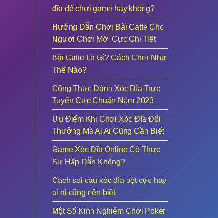
đĩa để chơi game hay không?
Hướng Dẫn Chơi Bài Catte Cho
Người Chơi Mới Cực Chi Tiết
Bài Catte Là Gì? Cách Chơi Như
Thế Nào?
Công Thức Đánh Xóc Đĩa Trực
Tuyến Cực Chuẩn Năm 2023
Ưu Điểm Khi Chơi Xóc Đĩa Đổi
Thưởng Mà Ai Ai Cũng Cần Biết
Game Xóc Đĩa Online Có Thực
Sự Hấp Dẫn Không?
Cách soi cầu xóc đĩa bệt cực hay
ai ai cũng nên biết
Một Số Kinh Nghiệm Chơi Poker