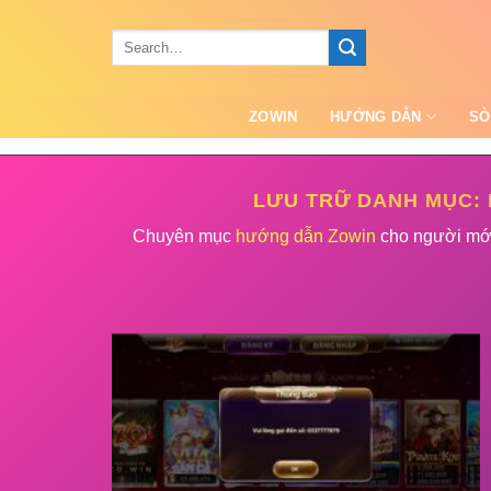
Chuyển
đến
nội
dung
ZOWIN
HƯỚNG DẪN
SÒ
LƯU TRỮ DANH MỤC:
Chuyên mục
hướng dẫn Zowin
cho người mới: